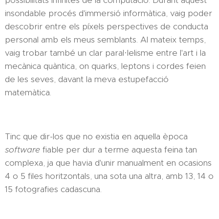
possibilitats infinites de la computació. Durant aquest
insondable procés d'immersió informàtica, vaig poder
descobrir entre els píxels perspectives de conducta
personal amb els meus semblants. Al mateix temps,
vaig trobar també un clar paral·lelisme entre l'art i la
mecànica quàntica, on quarks, leptons i cordes feien
de les seves, davant la meva estupefacció
matemàtica.
Tinc que dir-los que no existia en aquella època
software
fiable per dur a terme aquesta feina tan
complexa, ja que havia d'unir manualment en ocasions
4 o 5 files horitzontals, una sota una altra, amb 13, 14 o
15 fotografies cadascuna.