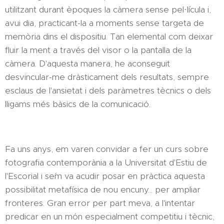
utilitzant durant èpoques la càmera sense pel·lícula i,
avui dia, practicant-la a moments sense targeta de
memòria dins el dispositiu. Tan elemental com deixar
fluir la ment a través del visor o la pantalla de la
càmera. D'aquesta manera, he aconseguit
desvincular-me dràsticament dels resultats, sempre
esclaus de l'ansietat i dels paràmetres tècnics o dels
lligams més bàsics de la comunicació.
Fa uns anys, em varen convidar a fer un curs sobre
fotografia contemporània a la Universitat d'Estiu de
l'Escorial i se´m va acudir posar en pràctica aquesta
possibilitat metafísica de nou encuny... per ampliar
fronteres. Gran error per part meva, a l'intentar
predicar en un món especialment competitiu i tècnic,