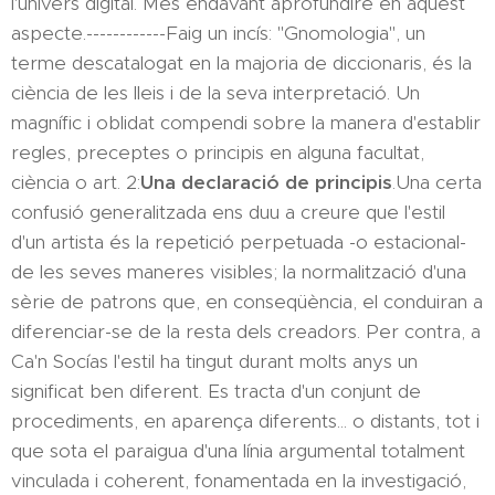
l'univers digital. Més endavant aprofundiré en aquest
aspecte.------------Faig un incís: "Gnomologia", un
terme descatalogat en la majoria de diccionaris, és la
ciència de les lleis i de la seva interpretació. Un
magnífic i oblidat compendi sobre la manera d'establir
regles, preceptes o principis en alguna facultat,
ciència o art. 2:
Una declaració de principis
.Una certa
confusió generalitzada ens duu a creure que l'estil
d'un artista és la repetició perpetuada -o estacional-
de les seves maneres visibles; la normalització d'una
sèrie de patrons que, en conseqüència, el conduiran a
diferenciar-se de la resta dels creadors. Per contra, a
Ca'n Socías l'estil ha tingut durant molts anys un
significat ben diferent. Es tracta d'un conjunt de
procediments, en aparença diferents... o distants, tot i
que sota el paraigua d'una línia argumental totalment
vinculada i coherent, fonamentada en la investigació,