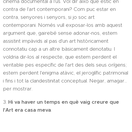
cinema documental a l'ús. Vol dir això que estic en
contra de l'art contemporani? Com puc estar en
contra, senyores i senyors, si jo soc art
contemporani. Només vull exposar-los amb aquest
argument que, gairebé sense adonar-nos, estem
assistint impàvids al pas d'un art històricament
connotatiu cap a un altre bàsicament denotatiu. I
voldria dir-los al respecte, que estem perdent el
veritable pes específic de l'art des dels seus orígens;
estem perdent l'enigma atàvic, el jeroglífic patrimonial
i fins i tot la clandestinitat conceptual. Negar, amagar...
per mostrar.
3.
Hi va haver un temps en què vaig creure que
l'Art era casa meva
.