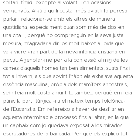
solitari, tímid -excepte al volant- i en ocasions
vergonyós. Algú a qui li costa -més aviat li fa peresa-
parlar i relacionar-se amb els altres de manera
quotidiana, especialment quan som més de dos en
una cita. I, perquè ho comprenguin en la seva justa
mesura, m'agradaria dir-los molt baixet a l'oïda que
vaig viure gran part de la meva infància cristiana en
pecat. Agenollar-me per a la confessió al mig de les
cames d'aquells homes tan ben alimentats, suats fins i
tot a l'hivern, als que sovint l'hàbit els exhalava aquesta
essència masculina, pròpia dels mamífers ancestrals,
se´m feia molt costa amunt. I... també... perquè em feia
pànic la part litúrgica -i a el mateix temps folclòrica-
de l'Eucaristia. Em refereixo a haver de desfilar en
aquesta interminable processó fins a l'altar, en la qual
un capbaix com jo quedava exposat a les mirades
escrutadores de la bancada. Per què els explico tot