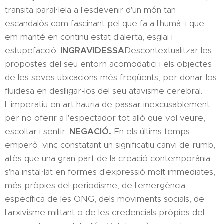
transita paral·lela a l'esdevenir d'un món tan
escandalós com fascinant pel que fa a l'humà, i que
em manté en continu estat d'alerta, esglai i
estupefacció.
INGRAVIDESSA
Descontextualitzar les
propostes del seu entorn acomodatici i els objectes
de les seves ubicacions més freqüents, per donar-los
fluïdesa en deslligar-los del seu atavisme cerebral.
L'imperatiu en art hauria de passar inexcusablement
per no oferir a l'espectador tot allò que vol veure,
escoltar i sentir.
NEGACIÓ.
En els últims temps,
emperò, vinc constatant un significatiu canvi de rumb,
atès que una gran part de la creació contemporània
s'ha instal·lat en formes d'expressió molt immediates,
més pròpies del periodisme, de l'emergència
específica de les ONG, dels moviments socials, de
l'arxivisme militant o de les credencials pròpies del