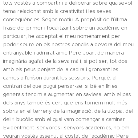
tots vostès a compartir i a deliberar sobre qualsevol
tema relacionat amb la creativitat i les seves
conseqüències. Segon motiu: A propòsit de l'última
frase del primer i focalitzant sobre un acadèmic en
particular, he acceptat el meu nomenament per
poder seure en els nostres concilis a devora del meu
entranyable i admirat amic Pere Joan, de manera
imaginària agafat de la seva mà i, si pot ser, tot dos
amb els peus penjant de la cadira i gronxant les
cames a l'uníson durant les sessions. Perquè, al
contrari del que pugui pensar-se, si bé en línies
generals tendim a augmentar en saviesa, amb el pas
dels anys també és cert que ens tornem molt més
sobris en el terreny de la imaginació, de la utopia, del
deliri bucòlic amb el qual vam començar a caminar...
Evidentment, senyores i senyors acadèmics, no em
veuran vostès assegut al costat de l'acadèmic Pere