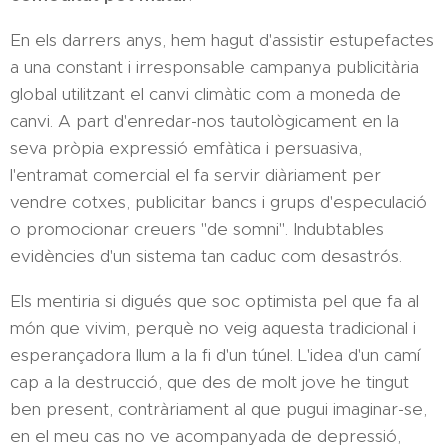
En els darrers anys, hem hagut d'assistir estupefactes
a una constant i irresponsable campanya publicitària
global utilitzant el canvi climàtic com a moneda de
canvi. A part d'enredar-nos tautològicament en la
seva pròpia expressió emfàtica i persuasiva,
l'entramat comercial el fa servir diàriament per
vendre cotxes, publicitar bancs i grups d'especulació
o promocionar creuers "de somni". Indubtables
evidències d'un sistema tan caduc com desastrós.
Els mentiria si digués que soc optimista pel que fa al
món que vivim, perquè no veig aquesta tradicional i
esperançadora llum a la fi d'un túnel. L'idea d'un camí
cap a la destrucció, que des de molt jove he tingut
ben present, contràriament al que pugui imaginar-se,
en el meu cas no ve acompanyada de depressió,