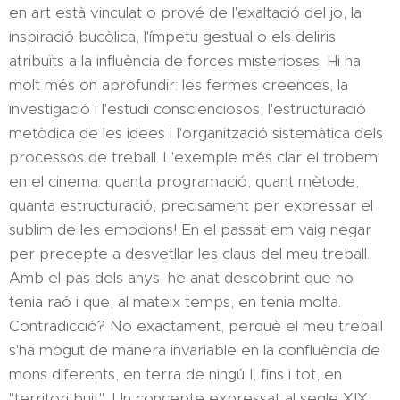
en art està vinculat o prové de l'exaltació del jo, la
inspiració bucòlica, l'ímpetu gestual o els deliris
atribuïts a la influència de forces misterioses. Hi ha
molt més on aprofundir: les fermes creences, la
investigació i l'estudi conscienciosos, l'estructuració
metòdica de les idees i l'organització sistemàtica dels
processos de treball. L'exemple més clar el trobem
en el cinema: quanta programació, quant mètode,
quanta estructuració, precisament per expressar el
sublim de les emocions! En el passat em vaig negar
per precepte a desvetllar les claus del meu treball.
Amb el pas dels anys, he anat descobrint que no
tenia raó i que, al mateix temps, en tenia molta.
Contradicció? No exactament, perquè el meu treball
s'ha mogut de manera invariable en la confluència de
mons diferents, en terra de ningú I, fins i tot, en
"territori buit". Un concepte expressat al segle XIX