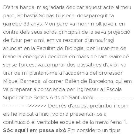
D'altra banda, m'agradaria dedicar aquest acte al meu
pare, Sebastià Socías Riusech, desaparegut fa
gairebé 39 anys. Mon pare va morir molt jove i, en
contra dels seus sòlids principis i de la seva projecció
de futur per a mi, em va rescatar d'un naufragi
anunciat en la Facultat de Biologia, per lliurar-me de
manera enèrgica i decidida en mans de l'art. Gairebé
sense forces, va comprar dos passatges d'avió i va
tirar de mi plantant-me a l'acadèmia del professor
Miquel Barneda, al carrer Bailén de Barcelona, ​​qui em
va preparar a consciència per ingressar a l'Escola
Superior de Belles Arts de Sant Jordi. --------------------
------------- >>>>>> Deprés d'aquest preàmbul i, com
els he indicat a l'inici, voldria presentar-los a
continuació el veritable esquelet de la meva feina: 1.
Sóc aquí i em passa això
.Em considero un tipus