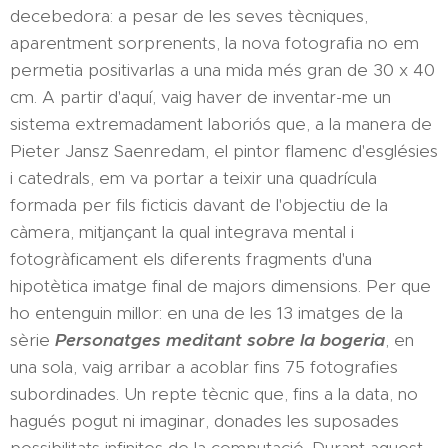
decebedora: a pesar de les seves tècniques,
aparentment sorprenents, la nova fotografia no em
permetia positivarlas a una mida més gran de 30 x 40
cm. A partir d'aquí, vaig haver de inventar-me un
sistema extremadament laboriós que, a la manera de
Pieter Jansz Saenredam, el pintor flamenc d'esglésies
i catedrals, em va portar a teixir una quadrícula
formada per fils ficticis davant de l'objectiu de la
càmera, mitjançant la qual integrava mental i
fotogràficament els diferents fragments d'una
hipotètica imatge final de majors dimensions. Per que
ho entenguin millor: en una de les 13 imatges de la
sèrie
Personatges meditant sobre la bogeria
, en
una sola, vaig arribar a acoblar fins 75 fotografies
subordinades. Un repte tècnic que, fins a la data, no
hagués pogut ni imaginar, donades les suposades