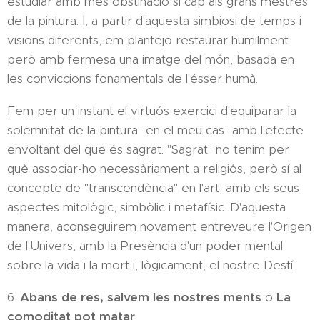
estudiar amb més obstinació si cap als grans mestres
de la pintura. I, a partir d'aquesta simbiosi de temps i
visions diferents, em plantejo restaurar humilment
però amb fermesa una imatge del món, basada en
les conviccions fonamentals de l'ésser humà.
Fem per un instant el virtuós exercici d'equiparar la
solemnitat de la pintura -en el meu cas- amb l'efecte
envoltant del que és sagrat. "Sagrat" no tenim per
què associar-ho necessàriament a religiós, però sí al
concepte de "transcendència" en l'art, amb els seus
aspectes mitològic, simbòlic i metafísic. D'aquesta
manera, aconseguirem novament entreveure l'Origen
de l'Univers, amb la Presència d'un poder mental
sobre la vida i la mort i, lògicament, el nostre Destí.
6.
Abans de res, salvem les nostres ments
o
La
comoditat pot matar
.