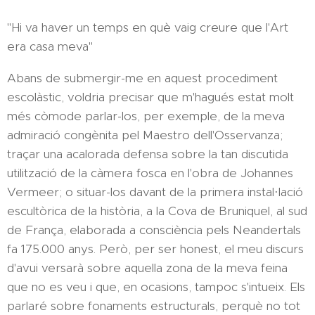
"Hi va haver un temps en què vaig creure que l'Art
era casa meva"
Abans de submergir-me en aquest procediment
escolàstic, voldria precisar que m'hagués estat molt
més còmode parlar-los, per exemple, de la meva
admiració congènita pel Maestro dell'Osservanza;
traçar una acalorada defensa sobre la tan discutida
utilització de la càmera fosca en l'obra de Johannes
Vermeer; o situar-los davant de la primera instal·lació
escultòrica de la història, a la Cova de Bruniquel, al sud
de França, elaborada a consciència pels Neandertals
fa 175.000 anys. Però, per ser honest, el meu discurs
d'avui versarà sobre aquella zona de la meva feina
que no es veu i que, en ocasions, tampoc s'intueix. Els
parlaré sobre fonaments estructurals, perquè no tot