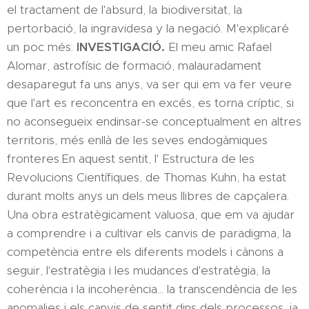
el tractament de l'absurd, la biodiversitat, la
pertorbació, la ingravidesa y la negació. M'explicaré
un poc més:
INVESTIGACIÓ.
El meu amic Rafael
Alomar, astrofísic de formació, malauradament
desaparegut fa uns anys, va ser qui em va fer veure
que l'art es reconcentra en excés, es torna críptic, si
no aconsegueix endinsar-se conceptualment en altres
territoris, més enllà de les seves endogàmiques
fronteres.En aquest sentit, l' Estructura de les
Revolucions Científiques, de Thomas Kuhn, ha estat
durant molts anys un dels meus llibres de capçalera.
Una obra estratègicament valuosa, que em va ajudar
a comprendre i a cultivar els canvis de paradigma, la
competència entre els diferents models i cànons a
seguir, l'estratègia i les mudances d'estratègia, la
coherència i la incoherència... la transcendència de les
anomalies i els canvis de sentit dins dels processos, ja