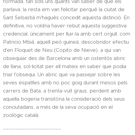
formada, tan sols uns quants van saber de què els
parlava; la resta em van felicitar perquè la ciutat de
Sant Sebastià m'hagués concedit aquesta distinció. En
definitiva, no voldria haver rebut aquesta suggestiva
credencial, únicament per lluir-la amb cert orgull, com
Patricio Mbiá, aquell peó guineà, descobridor efectiu
d'en Floquet de Neu (Copito de Nieve), a qui van
obsequiar des de Barcelona amb un ostentós abric
de llana, sol·licitat per ell mateix en saber que podia
triar l'obsequi. Un abric que va passejar sobre les
seves espatlles amb no poc goig durant mesos pels
carrers de Bata, a trenta-vuit graus, perdent amb
aquella bogeria transitòria la consideració dels seus
conciutadans, a més de la seva ocupació en el
zoològic català.
--------------------------------