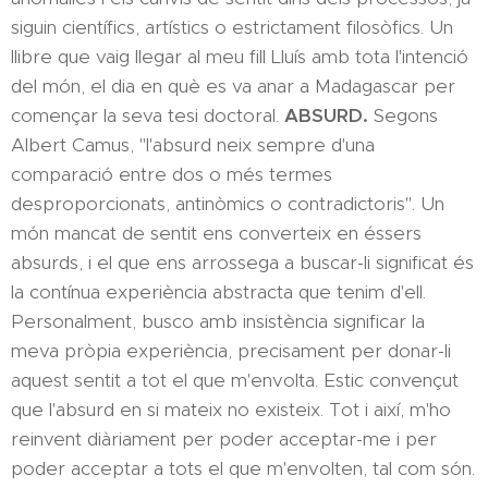
siguin científics, artístics o estrictament filosòfics. Un
llibre que vaig llegar al meu fill Lluís amb tota l'intenció
del món, el dia en què es va anar a Madagascar per
començar la seva tesi doctoral.
ABSURD.
Segons
Albert Camus, "l'absurd neix sempre d'una
comparació entre dos o més termes
desproporcionats, antinòmics o contradictoris". Un
món mancat de sentit ens converteix en éssers
absurds, i el que ens arrossega a buscar-li significat és
la contínua experiència abstracta que tenim d'ell.
Personalment, busco amb insistència significar la
meva pròpia experiència, precisament per donar-li
aquest sentit a tot el que m'envolta. Estic convençut
que l'absurd en si mateix no existeix. Tot i així, m'ho
reinvent diàriament per poder acceptar-me i per
poder acceptar a tots el que m'envolten, tal com són.