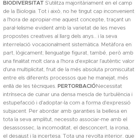
BIODIVERSITAT
S'utilitza majoritàriament en el camp
de la Biologia. Tot i això, no he tingut cap inconvenient
a l'hora de apropiar-me aquest concepte, traçant un
paral·lelisme evident amb la varietat de les meves
propostes creatives al llarg dels anys... i la seva
interrelació vocacionalment sistemàtica. Metàfora en
part, lògicament; llenguatge figurat, també, però amb
una finalitat molt clara a l'hora d'explicar l'autèntic valor
d'una multiplicitat, fruit de la més absoluta promiscuïtat
entre els diferents processos que he manejat, més
enllà de les tècniques.
PERTORBACIÓ
Necessitat
intrínseca de cuinar una densa mescla de turbulència i
estupefacció i d'adoptar-la com a forma d'expressió
subjacent. Per abordar amb garanties la bellesa en
tota la seva amplitut, necessito associar-me amb el
desassossec, la incomoditat, el desconcert, la ironia,
el desajust i la incertesa. Tota una revolta interior, que